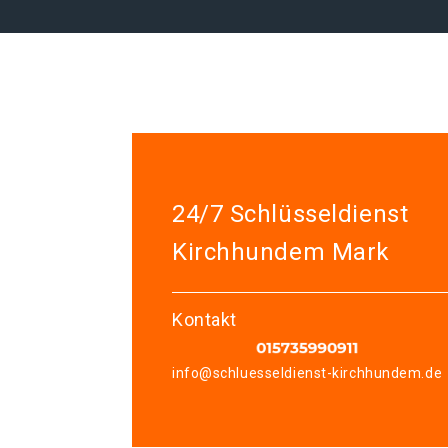
24/7 Schlüsseldienst
Kirchhundem Mark
Kontakt
info@schluesseldienst-kirchhundem.de