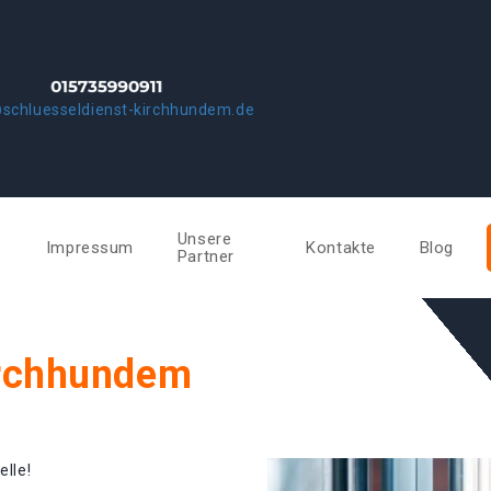
schluesseldienst-kirchhundem.de
Unsere
e
Impressum
Kontakte
Blog
Partner
irchhundem
elle!